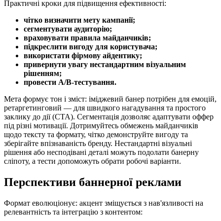
Практичні кроки для підвищення ефективності:
чітко визначити мету кампанії;
сегментувати аудиторію;
враховувати правила майданчиків;
підкреслити вигоду для користувача;
використати фірмову айдентику;
привернути увагу нестандартним візуальним
рішенням;
провести A/B‑тестування.
Мета формує тон і зміст: іміджевий банер потрібен для емоцій,
ретаргетинговий — для швидкого нагадування та простого
заклику до дії (CTA). Сегментація дозволяє адаптувати оффер
під різні мотивації. Дотримуйтесь обмежень майданчиків
щодо тексту та формату, чітко демонструйте вигоду та
зберігайте впізнаваність бренду. Нестандартні візуальні
рішення або несподівані деталі можуть подолати банерну
сліпоту, а тести допоможуть обрати робочі варіанти.
Перспективи баннерної реклами
Формат еволюціонує: акцент зміщується з нав'язливості на
релевантність та інтеграцію з контентом: