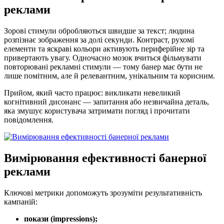
реклами
Зорові стимули обробляються швидше за текст; людина
розпізнає зображення за долі секунди. Контраст, рухомі
елементи та яскраві кольори активують периферійне зір та
привертають увагу. Одночасно мозок вчиться фільмувати
повторювані рекламні стимули — тому банер має бути не
лише помітним, але й релевантним, унікальним та корисним.
Прийом, який часто працює: викликати невеликий
когнітивний дисонанс — запитання або незвичайна деталь,
яка змушує користувача затримати погляд і прочитати
повідомлення.
Вимірювання ефективності банерної
реклами
Ключові метрики допоможуть зрозуміти результативність
кампаній:
покази (impressions);