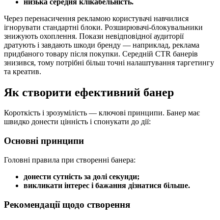
низька середня клікабельність.
Через перенасичення рекламою користувачі навчилися
ігнорувати стандартні блоки. Розширювачі‑блокувальники
знижують охоплення. Покази невідповідної аудиторії
дратують і завдають шкоди бренду — наприклад, реклама
придбаного товару після покупки. Середній CTR банерів
знизився, тому потрібні більш точні налаштування таргетингу
та креатив.
Як створити ефективний банер
Короткість і зрозумілість — ключові принципи. Банер має
швидко донести цінність і спонукати до дії:
Основні принципи
Головні правила при створенні банера:
донести сутність за долі секунди;
викликати інтерес і бажання дізнатися більше.
Рекомендації щодо створення