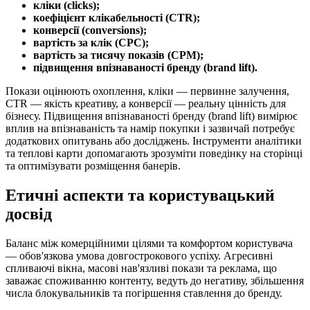
кліки (clicks);
коефіцієнт клікабельності (CTR);
конверсії (conversions);
вартість за клік (CPC);
вартість за тисячу показів (CPM);
підвищення впізнаваності бренду (brand lift).
Покази оцінюють охоплення, кліки — первинне залучення,
CTR — якість креативу, а конверсії — реальну цінність для
бізнесу. Підвищення впізнаваності бренду (brand lift) вимірює
вплив на впізнаваність та намір покупки і зазвичай потребує
додаткових опитувань або досліджень. Інструменти аналітики
та теплові карти допомагають зрозуміти поведінку на сторінці
та оптимізувати розміщення банерів.
Етичні аспекти та користувацький
досвід
Баланс між комерційними цілями та комфортом користувача
— обов'язкова умова довгострокового успіху. Агресивні
спливаючі вікна, масові нав'язливі покази та реклама, що
заважає споживанню контенту, ведуть до негативу, збільшення
числа блокувальників та погіршення ставлення до бренду.