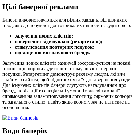
Цілі банерної реклами
Банери використовуються для різних завдань, від швидких
продажів до побудови довготривалих відносин з аудиторією:
залучення нових клієнтів;
повернення відвідувачів (ретаргетинг);
стимулювання повторних покупок;
підвищення впізнаваності бренду.
Залучення нових клієнтів зазвичай зосереджується на показі
пропозиції ширшій аудиторії та стимулюванні першої
покупки. Ретаргетинг демонструє рекламу людям, які вже
знайомі з сайтом, щоб підштовхнути їх до завершення угоди.
Для існуючих клієнтів банери слугують нагадуванням про
бренд, нові акції та спеціальні умови. Іміджеві кампанії
спрямовані на запам’ятовування логотипу, фірмових кольорів
та загального стилю, навіть якщо користувач не натискає на
оголошення.
Види банерів