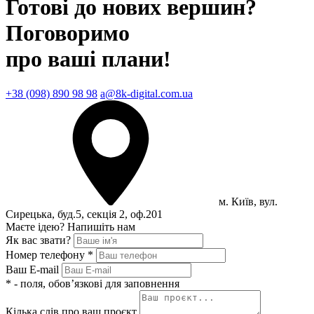
Готові до
нових вершин?
Поговоримо
про ваші плани!
+38 (098) 890 98 98
a@8k-digital.com.ua
м. Київ, вул.
Сирецька, буд.5, секція 2, оф.201
Маєте ідею?
Напишіть нам
Як вас звати?
Номер телефону
*
Ваш E-mail
*
- поля, обов’язкові для заповнення
Кілька слів про ваш проєкт