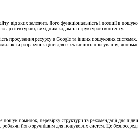
йту, від яких залежить його функціональність і позиції в пошук
ьою архітектурою, вихідним кодом та структурою контенту.
ість просування ресурсу в Google та інших пошукових системах.
помилок та розрахунок ціни для ефективного просування, допомаг
є пошук помилок, перевірку структури та рекомендації для під
у, роблячи його зручнішим для пошукових систем. Це безпосере