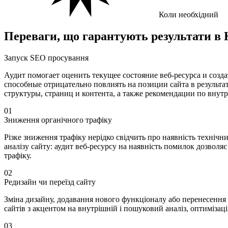
Коли необхідний
Переваги,
що гарантують результати
в 
Запуск SEO просування
Аудит помогает оценить текущее состояние веб-ресурса и соз
способные отрицательно повлиять на позиции сайта в результ
структуры, страниц и контента, а также рекомендации по вну
01
Зниження органічного трафіку
Різке зниження трафіку нерідко свідчить про наявність техніч
аналізу сайту: аудит веб-ресурсу на наявність помилок дозвол
трафіку.
02
Редизайн чи переїзд сайту
Зміна дизайну, додавання нового функціоналу або перенесення
сайтів з акцентом на внутрішній і пошуковий аналіз, оптиміза
03