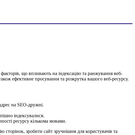
х факторів, що впливають на індексацію та ранжування веб-
 також ефективне просування та розкрутка вашого веб-ресурсу.
адрес на SEO-дружні.
спішно індексувалися.
ності ресурсу кількома мовами.
ю сторінок, зробити сайт зручнішим для користувачів та