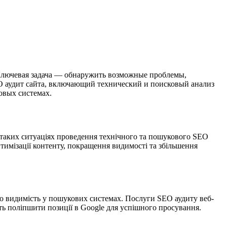
 Ключевая задача — обнаружить возможные проблемы,
EO аудит сайта, включающий технический и поисковый анализ
овых системах.
У таких ситуаціях проведення технічного та пошукового SEO
птимізації контенту, покращення видимості та збільшення
го видимість у пошукових системах. Послуги SEO аудиту веб-
ть поліпшити позиції в Google для успішного просування.