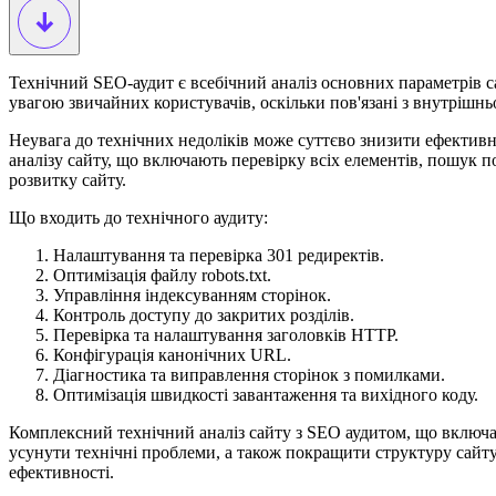
Технічний SEO-аудит є всебічний аналіз основних параметрів са
увагою звичайних користувачів, оскільки пов'язані з внутрішн
Неувага до технічних недоліків може суттєво знизити ефективн
аналізу сайту, що включають перевірку всіх елементів, пошук 
розвитку сайту.
Що входить до технічного аудиту:
Налаштування та перевірка 301 редиректів.
Оптимізація файлу robots.txt.
Управління індексуванням сторінок.
Контроль доступу до закритих розділів.
Перевірка та налаштування заголовків HTTP.
Конфігурація канонічних URL.
Діагностика та виправлення сторінок з помилками.
Оптимізація швидкості завантаження та вихідного коду.
Комплексний технічний аналіз сайту з SEO аудитом, що включа
усунути технічні проблеми, а також покращити структуру сайт
ефективності.