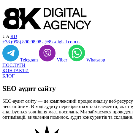
UA
RU
+38 (098) 890 98 98
a@8k-digital.com.ua
Telegram
Viber
Whatsapp
ПОСЛУГИ
КОНТАКТИ
БЛОГ
SEO
аудит сайту
SEO-аудит сайту — це комплексний процес аналізу веб-ресурсу,
неофіційним. В ході аудиту перевіряються такі елементи, як ст
аналізується зовнішня маса посилань. Ми займаємося проведенн
оптимізації, виявлення помилок, аудит конкурентів та складан