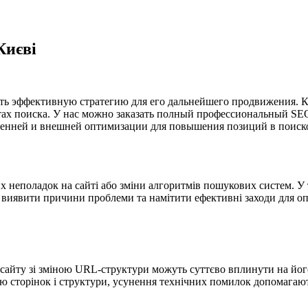
Києві
дать эффективную стратегию для его дальнейшего продвижения.
атах поиска. У нас можно заказать полный профессиональный S
тренней и внешней оптимизации для повышения позиций в поиск
них неполадок на сайті або зміни алгоритмів пошукових систем. 
яє виявити причини проблеми та намітити ефективні заходи для о
 сайту зі зміною URL-структури можуть суттєво вплинути на йо
цію сторінок і структури, усунення технічних помилок допомагаю