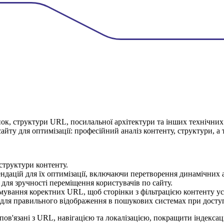
інок, структури URL, посилальної архітектури та інших технічни
йту для оптимізації: професійний аналіз контенту, структури, а
 структури контенту.
ндацій для їх оптимізації, включаючи перетворення динамічних 
для зручності переміщення користувачів по сайту.
рмування коректних URL, щоб сторінки з фільтрацією контенту у
 для правильного відображення в пошукових системах при доступ
в'язані з URL, навігацією та локалізацією, покращити індексаці