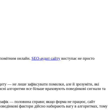
и помітним онлайн.
SEO‑аудит сайту
виступає не просто
иту — не лише зафіксувати помилки, але й зрозуміти, які
сні алгоритми все більше враховують поведінкові сигнали та
трафік — половина справи; якщо форма не працює, сайт
Поведінкові фактори дійсно набирають вагу в алгоритмах, тому