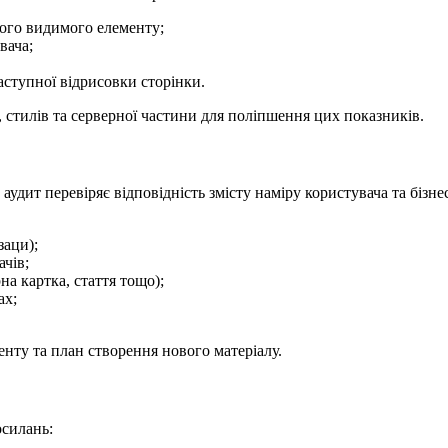
ьшого видимого елементу;
вача;
 наступної відрисовки сторінки.
, стилів та серверної частини для поліпшення цих показників.
дит перевіряє відповідність змісту наміру користувача та бізнес
заци);
ачів;
а картка, стаття тощо);
ах;
нту та план створення нового матеріалу.
осилань: