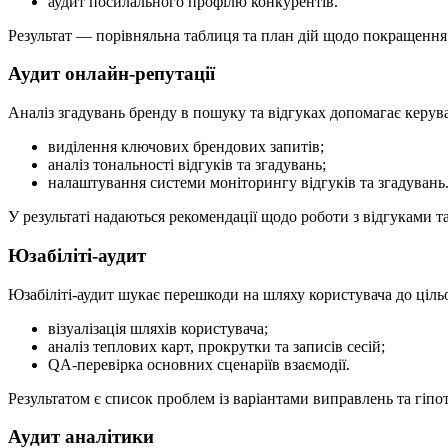
аудит посилального профілю конкурентів.
Результат — порівняльна таблиця та план дій щодо покращення
Аудит онлайн-репутації
Аналіз згадувань бренду в пошуку та відгуках допомагає керува
виділення ключових брендових запитів;
аналіз тональності відгуків та згадувань;
налаштування системи моніторингу відгуків та згадувань
У результаті надаються рекомендації щодо роботи з відгуками 
Юзабіліті‑аудит
Юзабіліті‑аудит шукає перешкоди на шляху користувача до цільов
візуалізація шляхів користувача;
аналіз теплових карт, прокрутки та записів сесій;
QA‑перевірка основних сценаріїв взаємодії.
Результатом є список проблем із варіантами виправлень та гіпот
Аудит аналітики