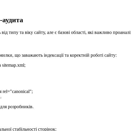
-аудита
д типу та віку сайту, але є базові області, які важливо проаналі
илки, що заважають індексації та коректній роботі сайту:
а sitemap.xml;
 rel="canonical";
.
для розробників.
льної стабільності сторінок: