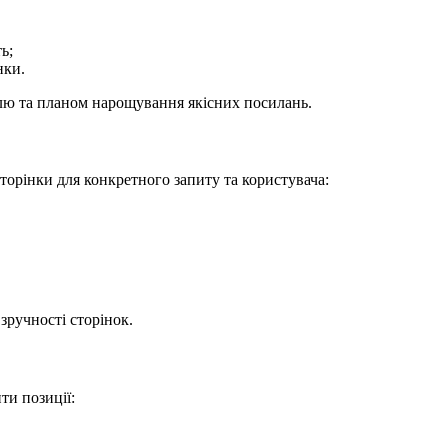
ь;
нки.
ілю та планом нарощування якісних посилань.
торінки для конкретного запиту та користувача:
зручності сторінок.
ти позиції: