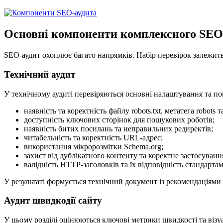
Основні компоненти комплексного SEO
SEO‑аудит охоплює багато напрямків. Набір перевірок залежить ві
Технічний аудит
У технічному аудиті перевіряються основні налаштування та пом
наявність та коректність файлу robots.txt, метатега robots т
доступність ключових сторінок для пошукових роботів;
наявність битих посилань та неправильних редиректів;
читабельність та коректність URL-адрес;
використання мікророзмітки Schema.org;
захист від дублікатного контенту та коректне застосування
валідність HTTP-заголовків та їх відповідність стандартам
У результаті формується технічний документ із рекомендаціями 
Аудит швидкодії сайту
У цьому розділі оцінюються ключові метрики швидкості та візуа