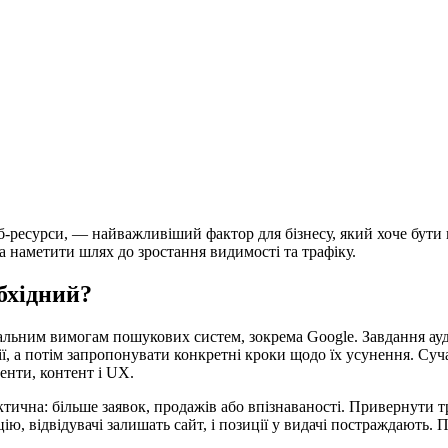
б‑ресурси, — найважливіший фактор для бізнесу, який хоче бут
та наметити шлях до зростання видимості та трафіку.
бхідний?
уальним вимогам пошукових систем, зокрема Google. Завдання ауд
, а потім запропонувати конкретні кроки щодо їх усунення. Суча
енти, контент і UX.
тична: більше заявок, продажів або впізнаваності. Привернути 
, відвідувачі залишать сайт, і позиції у видачі постраждають. 