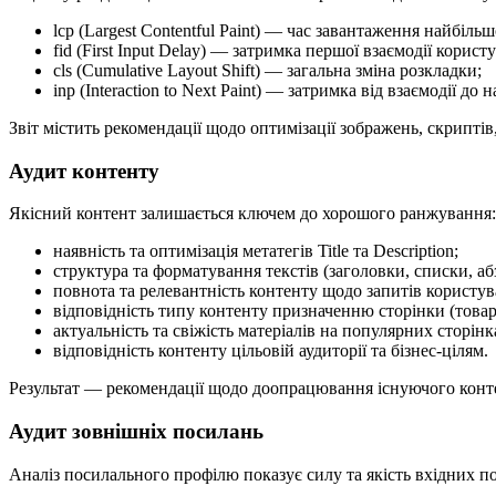
lcp (Largest Contentful Paint) — час завантаження найбіл
fid (First Input Delay) — затримка першої взаємодії користу
cls (Cumulative Layout Shift) — загальна зміна розкладки;
inp (Interaction to Next Paint) — затримка від взаємодії до
Звіт містить рекомендації щодо оптимізації зображень, скриптів
Аудит контенту
Якісний контент залишається ключем до хорошого ранжування: ау
наявність та оптимізація метатегів Title та Description;
структура та форматування текстів (заголовки, списки, аб
повнота та релевантність контенту щодо запитів користув
відповідність типу контенту призначенню сторінки (товарн
актуальність та свіжість матеріалів на популярних сторінк
відповідність контенту цільовій аудиторії та бізнес-цілям.
Результат — рекомендації щодо доопрацювання існуючого конте
Аудит зовнішніх посилань
Аналіз посилального профілю показує силу та якість вхідних п