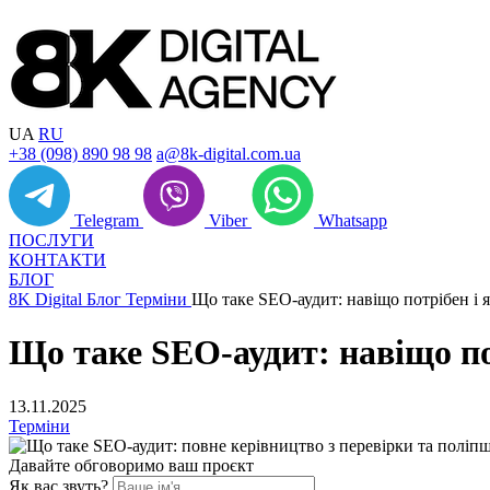
UA
RU
+38 (098) 890 98 98
a@8k-digital.com.ua
Telegram
Viber
Whatsapp
ПОСЛУГИ
КОНТАКТИ
БЛОГ
8K Digital
Блог
Терміни
Що таке SEO-аудит: навіщо потрібен і 
Що таке SEO-аудит: навіщо по
13.11.2025
Терміни
Давайте обговоримо ваш проєкт
Як вас звуть?