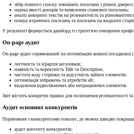
зібір повного списку зовнішніх посилань з різних джерел;
оцінка якості донорів та виявлення спамових посилань;
аналіз анкорних текстів на релевантність та різноманітніст
пошук втрачених посилань та посилань на видалені сторі
У результаті формується дашборд із стратегією очищення проф
On-page аудит
On-page аудит спрямований на оптимізацію кожної посадкової с
логічність та ієрархія заголовків;
наявність та коректність Title та Description;
чистота коду сторінки та відсутність зайвих елементів;
оптимізація зображень та атрибутів alt;
видалення відволікаючих або непрацюючих елементів.
Звіт містить конкретні правки для поліпшення релевантності та 
Аудит основних конкурентів
Порівняння з конкурентами показує, де можна швидко покращи
аудит контенту конкурентів;