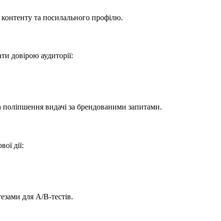
 контенту та посилального профілю.
ти довірою аудиторії:
.
та поліпшення видачі за брендованими запитами.
ої дії:
езами для A/B‑тестів.