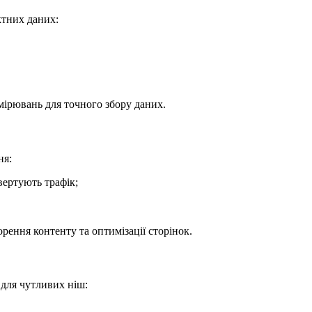
ктних даних:
мірювань для точного збору даних.
ня:
вертують трафік;
рення контенту та оптимізації сторінок.
 для чутливих ніш: