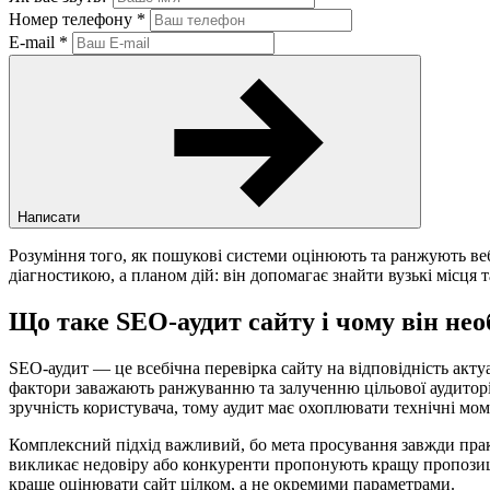
Номер телефону
*
E-mail
*
Написати
Розуміння того, як пошукові системи оцінюють та ранжують ве
діагностикою, а планом дій: він допомагає знайти вузькі місця 
Що таке SEO-аудит сайту і чому він нео
SEO‑аудит — це всебічна перевірка сайту на відповідність акт
фактори заважають ранжуванню та залученню цільової аудиторії
зручність користувача, тому аудит має охоплювати технічні мом
Комплексний підхід важливий, бо мета просування завжди прак
викликає недовіру або конкуренти пропонують кращу пропозицію
краще оцінювати сайт цілком, а не окремими параметрами.