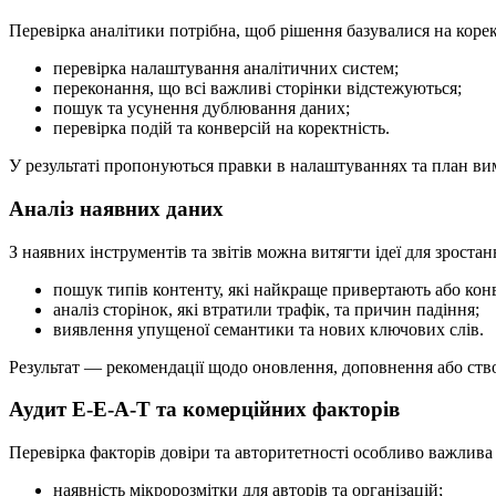
Перевірка аналітики потрібна, щоб рішення базувалися на коре
перевірка налаштування аналітичних систем;
переконання, що всі важливі сторінки відстежуються;
пошук та усунення дублювання даних;
перевірка подій та конверсій на коректність.
У результаті пропонуються правки в налаштуваннях та план ви
Аналіз наявних даних
З наявних інструментів та звітів можна витягти ідеї для зростан
пошук типів контенту, які найкраще привертають або кон
аналіз сторінок, які втратили трафік, та причин падіння;
виявлення упущеної семантики та нових ключових слів.
Результат — рекомендації щодо оновлення, доповнення або ство
Аудит E-E-A-T та комерційних факторів
Перевірка факторів довіри та авторитетності особливо важлива
наявність мікророзмітки для авторів та організацій;