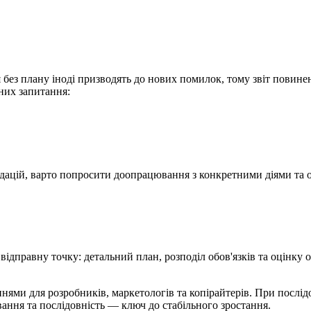
 без плану іноді призводять до нових помилок, тому звіт повине
них запитання:
ндацій, варто попросити доопрацювання з конкретними діями та 
 відправну точку: детальний план, розподіл обов'язків та оцінку 
нями для розробників, маркетологів та копірайтерів. При послід
вання та послідовність — ключ до стабільного зростання.