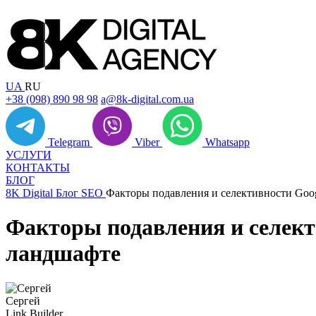
UA
RU
+38 (098) 890 98 98
a@8k-digital.com.ua
Telegram
Viber
Whatsapp
УСЛУГИ
КОНТАКТЫ
БЛОГ
8K Digital
Блог
SEO
Факторы подавления и селективности Goog
Факторы подавления и селект
ландшафте
Сергей
Link Builder