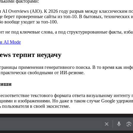
олькими факторами:
м AI Overviews (AIO). К 2026 году разрыв между классическим 
е берет проверенные сайты из топ-10. В бытовых, технических
бо вообще уходит за топ-100.
т не под ключевые слова, а под структурированные факты, избав
ews терпит неудачу
 границы применения генеративного поиска. В то время как и
 практически свободными от ИИ-резюме.
ниши
оответствие текстового формата ответа визуальному интенту поль
кциями и изображениями. Но даже в таком случае Google удержив
 пользователя в своей экосистеме.