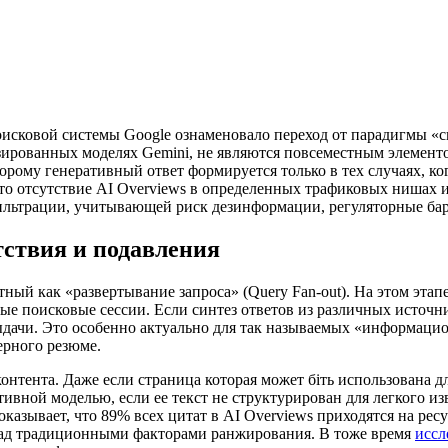
оисковой системы Google ознаменовало переход от парадигмы «с
зированных моделях Gemini, не являются повсеместным элемент
рому генеративный ответ формируется только в тех случаях, ког
то отсутствие AI Overviews в определенных трафиковых нишах и
фильтрации, учитывающей риск дезинформации, регуляторные ба
ствия и подавления
тный как «развертывание запроса» (Query Fan-out). На этом эта
е поисковые сессии. Если синтез ответов из различных источни
 выдачи. Это особенно актуально для так называемых «информаци
ерного резюме.
онтента. Даже если страница которая может біть использована 
ивной моделью, если ее текст не структурирован для легкого из
казывает, что 89% всех цитат в AI Overviews приходятся на рес
над традиционными факторами ранжирования. В тоже время
иссл