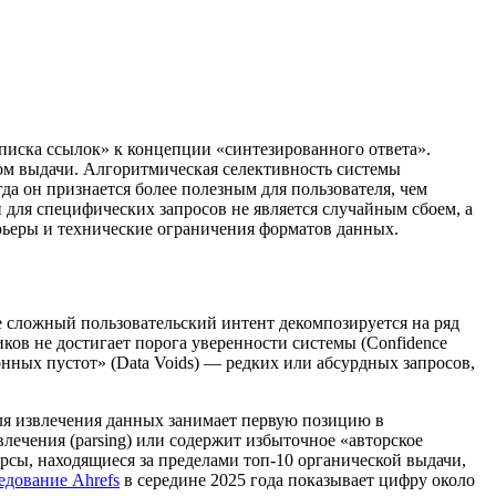
писка ссылок» к концепции «синтезированного ответа».
ом выдачи. Алгоритмическая селективность системы
да он признается более полезным для пользователя, чем
 для специфических запросов не является случайным сбоем, а
рьеры и технические ограничения форматов данных.
пе сложный пользовательский интент декомпозируется на ряд
ков не достигает порога уверенности системы (Confidence
онных пустот» (Data Voids) — редких или абсурдных запросов,
для извлечения данных занимает первую позицию в
влечения (parsing) или содержит избыточное «авторское
урсы, находящиеся за пределами топ-10 органической выдачи,
едование Ahrefs
в середине 2025 года показывает цифру около