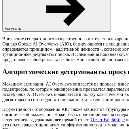
Написать
Внедрение генеративного искусственного интеллекта в ядро п
Однако Google AI Overviews (AIO), базирующиеся на специали
определяется принципом «аддитивной ценности», согласно кото
традиционные результаты поиска. Исследования показывают, ч
представляет собой результат работы многослойной системы 
Алгоритмические детерминанты присут
Механизм активации AI Overviews опирается на процесс, извес
подзапросов, по которым одновременно проводятся параллельны
Score), блок AI Overviews подавляется в пользу классической
для которых в сети недостаточно данных для генерации достов
Эффективность отображения AIO также зависит от структуры к
органической выдаче, она может быть проигнорирована генерат
вступление», задерживающее прямой ответ.
Отчет BrightEdge
по
что подтверждает приоритет «информативности для модели» 