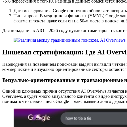
76% пересечения с топ-10. Разница в данных объясняется неск
Дата исследования. Google постоянно обновляет алгорит
Тип запроса. В медицине и финансах (YMYL) Google чащ
фрагмент текста, даже если он на 50-м месте в поиске, ли
Для попадания в AIO в 2026 году нужно оптимизировать контен
Нишевая стратификация: Где AI Overvi
Наблюдения за поведением поисковой выдачи выявили четкие
коммерческие и визуально-ориентированные секторы остаются
Визуально-ориентированные и транзакционные 
Одной из ключевых причин отсутствия AI Overviews является нес
Overviews, а будет много визуального контента с видео инстру
понимать что главная цель Google – максимально долго держать